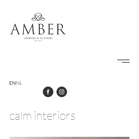
Skip
to
content
EN
NL
calm interiors