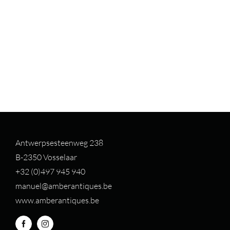
Antwerpsesteenweg 238
B-2350 Vosselaar
+32 (0)497 94
5 940
manuel@amberantiques.be
www.amberantiques.be