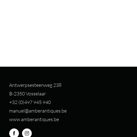
Antwerpsesteenweg 238
B-2350 Vosselaar
+32 (0)497 94
5 940
manuel@amberantiques.be
www.amberantiques.be