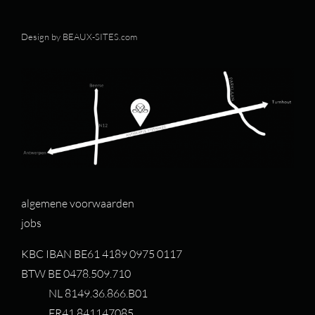
Design by
BEAUX-SITES.com
algemene voorwaarden
jobs
KBC IBAN BE61 4189 0975 0117
BTW BE 0478.509.710
NL 8149.36.866.B01
FR41 841147085