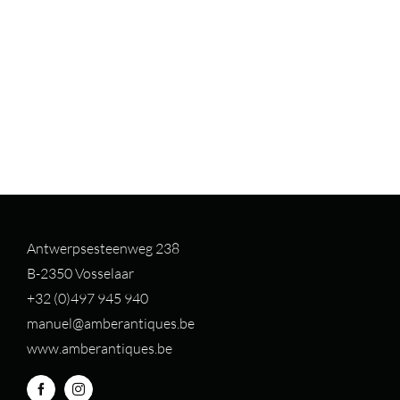
Antwerpsesteenweg 238
B-2350 Vosselaar
+32 (0)497 94
5 940
manuel@amberantiques.be
www.amberantiques.be